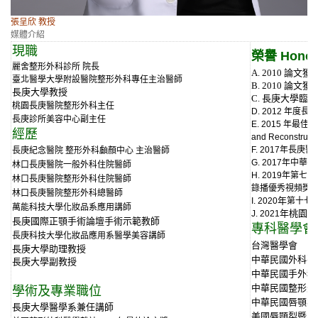
張呈欣 教授
媒體介紹
現職
榮譽 Honor
麗舍整形外科診所 院長
A. 2010 
臺北醫學大學附設醫院整形外科專任主治醫師
B. 2010 論
長庚大學教授
C. 長庚大學
桃園長庚醫院整形外科主任
D. 2012 年
長庚診所美容中心副主任
E. 2015 年最
經歷
and Reconstructi
F. 2017年長
長庚紀念醫院 整形外科顱顏中心 主治醫師
G. 2017年
林口長庚醫院一般外科住院醫師
H. 2019年
林口長庚醫院整形外科住院醫師
錄播優秀視頻獎
林口長庚醫院整形外科總醫師
年
I. 2020
第十七
萬能科技大學化妝品系應用講師
年
桃園長
J. 2021
長庚國際正顎手術論壇手術示範教師
專科醫學會
長庚科技大學化妝品應用系醫學美容講師
台灣醫學會
長庚大學助理教授
中華民國外科醫
長庚大學副教授
中華民國手外科
中華民國整形外
學術及專業職位
中華民國唇顎裂
長庚大學醫學系兼任講師
美國唇顎裂暨顱