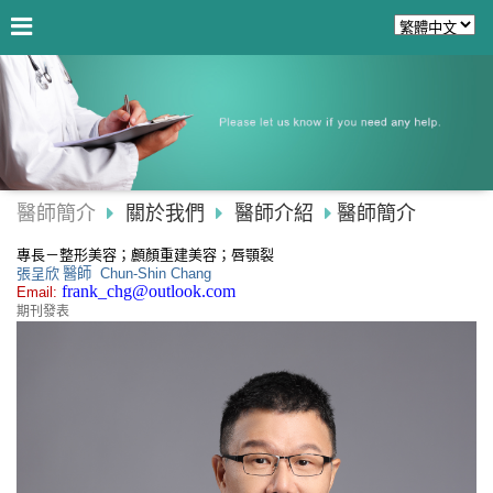
醫師簡介
關於我們
醫師介紹
醫師簡介
專長
－
整形美容；顱顏重建美容；唇顎裂
張呈欣
醫師
Chun-Shin Chang
frank_chg@outlook.com
Email:
期刊發表